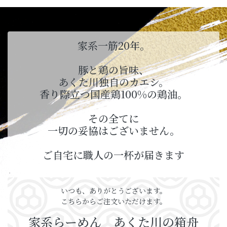
家系一筋20年。
豚と鶏の旨味、
あくた川独自のカエシ。
香り際立つ国産鶏100%の鶏油。
その全てに
一切の妥協はございません。
ご自宅に職人の一杯が届きます
いつも、ありがとうございます。
こちらからご注文いただけます。
家系らーめん あくた川の箱舟