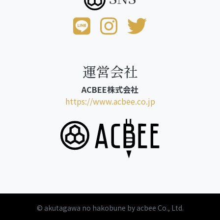
運営会社
ACBEE株式会社
https://www.acbee.co.jp
© akutagawa no hakobune by acbee Co., Ltd.